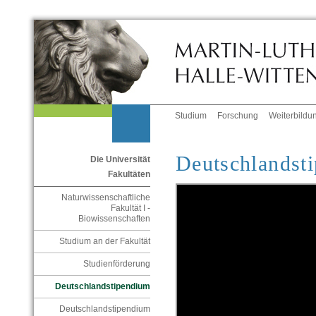
Studium
Forschung
Weiterbildu
Deutschlandst
Die Universität
Fakultäten
Naturwissenschaftliche
Fakultät I -
Biowissenschaften
Studium an der Fakultät
Studienförderung
Deutschlandstipendium
Deutschlandstipendium