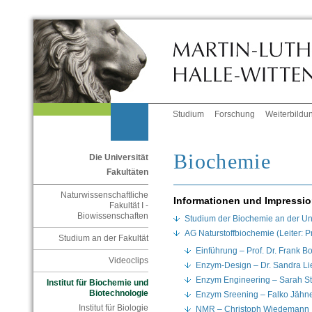
Studium
Forschung
Weiterbildu
Biochemie
Die Universität
Fakultäten
Naturwissenschaftliche
Informationen und Impressi
Fakultät I -
Biowissenschaften
Studium der Biochemie an der Un
AG Naturstoffbiochemie (Leiter: P
Studium an der Fakultät
Einführung – Prof. Dr. Frank B
Videoclips
Enzym-Design – Dr. Sandra Li
Enzym Engineering – Sarah S
Institut für Biochemie und
Biotechnologie
Enzym Sreening – Falko Jähne
Institut für Biologie
NMR – Christoph Wiedemann